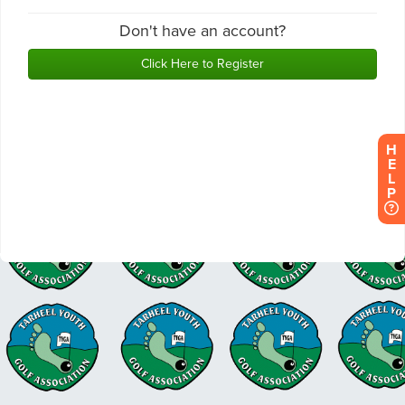
H
E
L
P