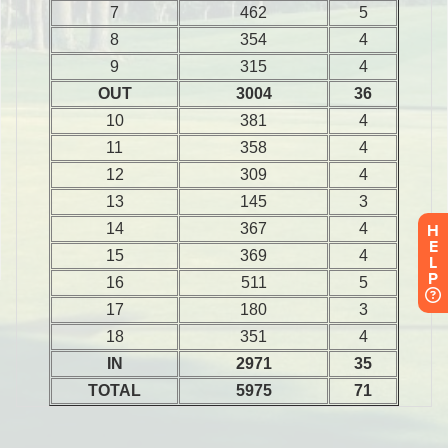
H
E
L
P