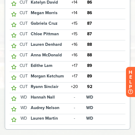
H
E
L
P