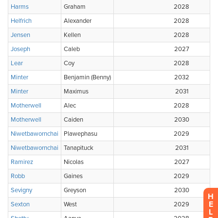
H
E
L