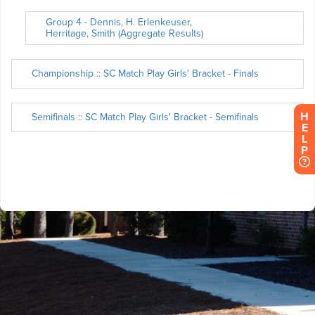
H
E
L
P