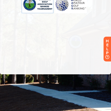
H
E
L
P