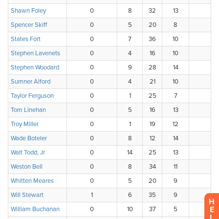
H
E
L