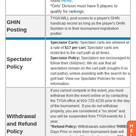
H
E
L