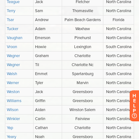
H
E
L
P