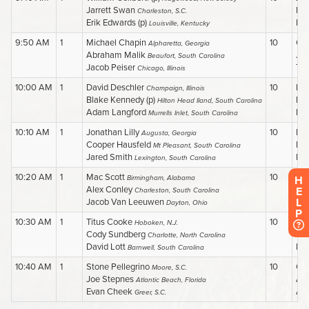
H
E
L
P