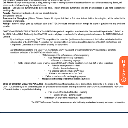
H
E
L
P