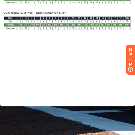
H
E
L
P