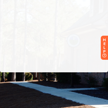
H
E
L
P