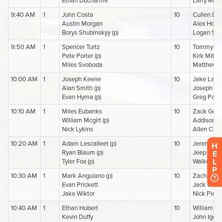
H
E
L
P