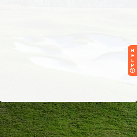
H
E
L
P