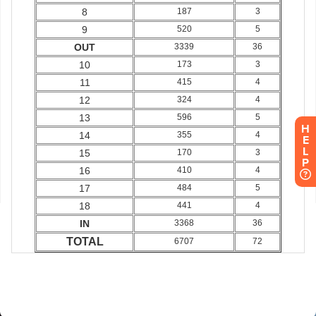
H
E
L
P