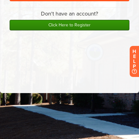
H
E
L
P