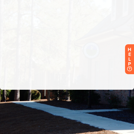
H
E
L
P