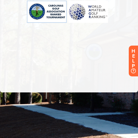
H
E
L
P