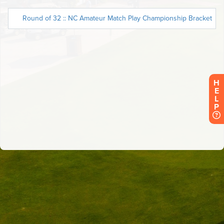
H
E
L
P