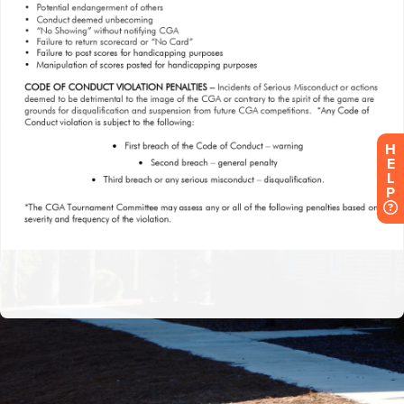
H
E
L
P