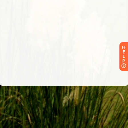
H
E
L
P