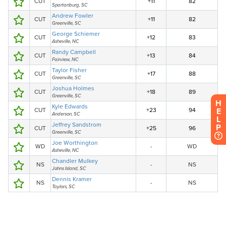
H
E
L
P