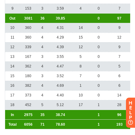
H
E
L
P