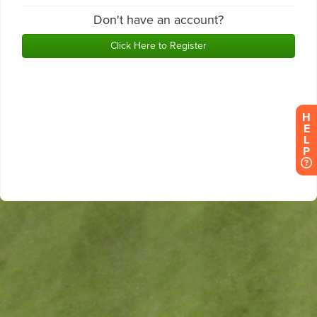
H
E
L
P