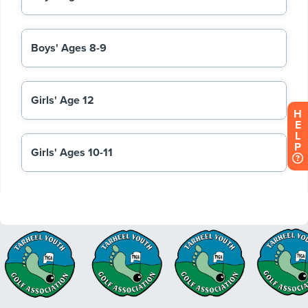
H
E
L
P