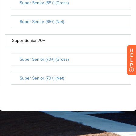
H
E
L
P