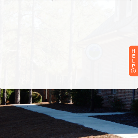
H
E
L
P