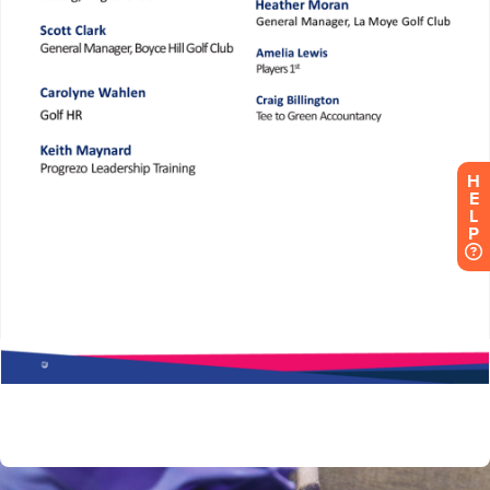
H
E
L
P