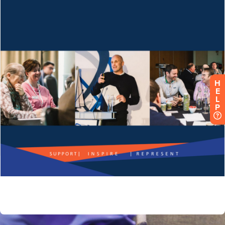
H
E
L
P