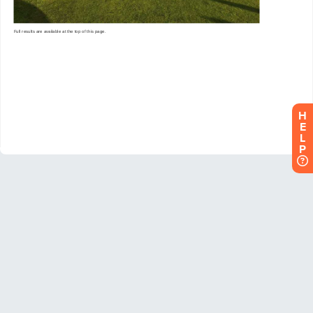
H
E
L
P