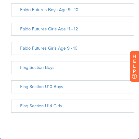
H
E
L
P