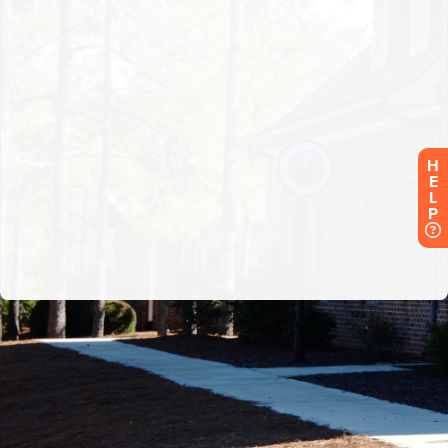
H
E
L
P