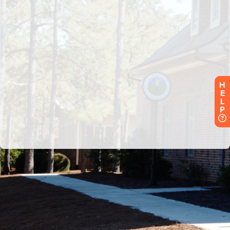
H
E
L
P